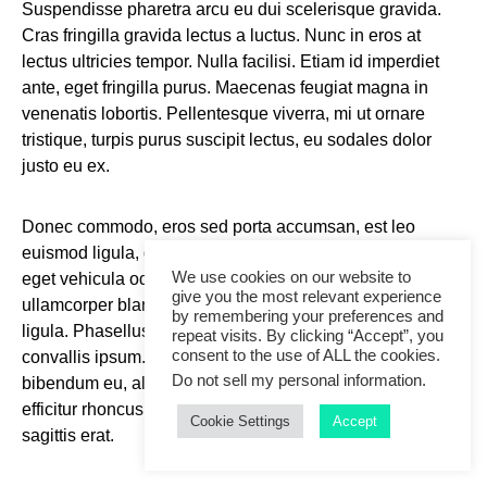
Suspendisse pharetra arcu eu dui scelerisque gravida.
Cras fringilla gravida lectus a luctus. Nunc in eros at
lectus ultricies tempor. Nulla facilisi. Etiam id imperdiet
ante, eget fringilla purus. Maecenas feugiat magna in
venenatis lobortis. Pellentesque viverra, mi ut ornare
tristique, turpis purus suscipit lectus, eu sodales dolor
justo eu ex.
Donec commodo, eros sed porta accumsan, est leo
euismod ligula, quis rhoncus tellus sem ut risus. Morbi
We use cookies on our website to
eget vehicula odio. Etiam vestibulum libero scelerisque
give you the most relevant experience
ullamcorper blandit. Cras at blandit nibh, eget rhoncus
by remembering your preferences and
ligula. Phasellus in dolor vel sem laoreet tincidunt ut
repeat visits. By clicking “Accept”, you
consent to the use of ALL the cookies.
convallis ipsum. Praesent orci felis, lacinia quis
Do not sell my personal information
.
bibendum eu, aliquet eget lorem. Aenean in orci nec nunc
efficitur rhoncus. Nullam et purus luctus, dictum quam at,
Cookie Settings
Accept
sagittis erat.